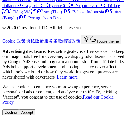
Italiano
🇸🇦 العربية
🇷🇺 Русский
🇺🇦 Українська
🇹🇷 Türkçe
🇻🇳 Tiếng Việt
🇹🇭 ไทย (Thai)
🇮🇩 Bahasa Indonesia
🇧🇩 বাংলা
(Bangla)
🇧🇷 Português do Brasil
© 2026 Crownbyte LTD. All rights reserved.
Cookie 政策
隐私政策
服务条款
编辑政策
Toggle theme
Advertising disclosure:
ResizeImage.dev is a free service. To keep
our image tools free for everyone, we display advertisements served
by Google AdSense and may earn a commission from affiliate links.
Ads help support development and hosting — they never affect
which tools we build or how they work. Images you process are
never shared with advertisers.
Learn more
We use cookies to enhance your browsing experience, serve
personalized ads or content, and analyze our traffic. By clicking
"Accept", you consent to our use of cookies.
Read our Cookie
Policy
.
Decline
Accept