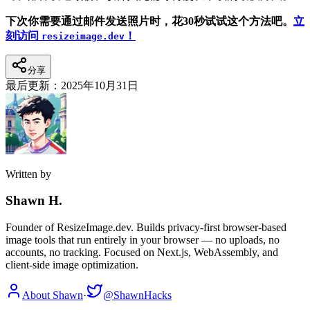
下次你需要通过邮件发送照片时，花30秒试试这个方法吧。
立
刻访问
！
resizeimage.dev
分享
最后更新：
2025年10月31日
Written by
Shawn H.
Founder of ResizeImage.dev. Builds privacy-first browser-based
image tools that run entirely in your browser — no uploads, no
accounts, no tracking. Focused on Next.js, WebAssembly, and
client-side image optimization.
About Shawn
·
@ShawnHacks