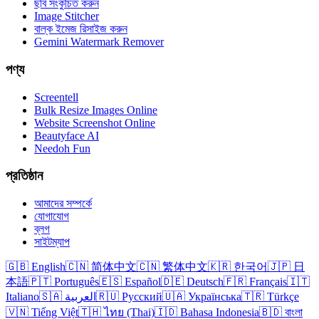
ছবি সংকুচিত করুন
Image Stitcher
বাল্ক ইমেজ রিসাইজ করুন
Gemini Watermark Remover
পণ্য
Screentell
Bulk Resize Images Online
Website Screenshot Online
Beautyface AI
Needoh Fun
প্রতিষ্ঠান
আমাদের সম্পর্কে
যোগাযোগ
ব্লগ
সাইটম্যাপ
🇬🇧 English
🇨🇳 简体中文
🇨🇳 繁体中文
🇰🇷 한국어
🇯🇵 日
本語
🇵🇹 Português
🇪🇸 Español
🇩🇪 Deutsch
🇫🇷 Français
🇮🇹
Italiano
🇸🇦 العربية
🇷🇺 Русский
🇺🇦 Українська
🇹🇷 Türkçe
🇻🇳 Tiếng Việt
🇹🇭 ไทย (Thai)
🇮🇩 Bahasa Indonesia
🇧🇩 বাংলা