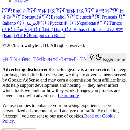
সাইটম্যাপ
🇬🇧 English
🇨🇳 简体中文
🇨🇳 繁体中文
🇰🇷 한국어
🇯🇵 日
本語
🇵🇹 Português
🇪🇸 Español
🇩🇪 Deutsch
🇫🇷 Français
🇮🇹
Italiano
🇸🇦 العربية
🇷🇺 Русский
🇺🇦 Українська
🇹🇷 Türkçe
🇻🇳 Tiếng Việt
🇹🇭 ไทย (Thai)
🇮🇩 Bahasa Indonesia
🇧🇩 বাংলা
(Bangla)
🇧🇷 Português do Brasil
© 2026 Crownbyte LTD. All rights reserved.
কুকি নীতি
গোপনীয়তা নীতি
পরিষেবার শর্তাবলী
সম্পাদকীয় নীতি
Toggle theme
Advertising disclosure:
ResizeImage.dev is a free service. To keep
our image tools free for everyone, we display advertisements served
by Google AdSense and may earn a commission from affiliate links.
Ads help support development and hosting — they never affect
which tools we build or how they work. Images you process are
never shared with advertisers.
Learn more
We use cookies to enhance your browsing experience, serve
personalized ads or content, and analyze our traffic. By clicking
"Accept", you consent to our use of cookies.
Read our Cookie
Policy
.