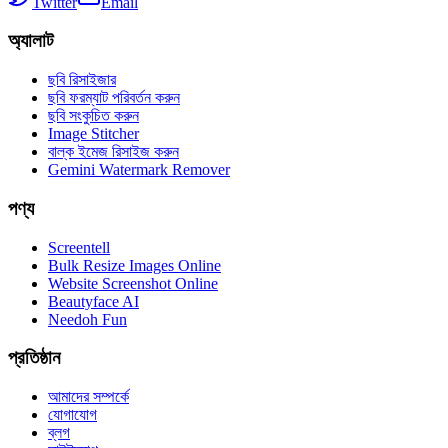
Twitter
Email
অ্যালাট
ছবি রিসাইজার
ছবি ফরম্যাট পরিবর্তন করুন
ছবি সংকুচিত করুন
Image Stitcher
বাল্ক ইমেজ রিসাইজ করুন
Gemini Watermark Remover
পণ্য
Screentell
Bulk Resize Images Online
Website Screenshot Online
Beautyface AI
Needoh Fun
প্রতিষ্ঠান
আমাদের সম্পর্কে
যোগাযোগ
ব্লগ