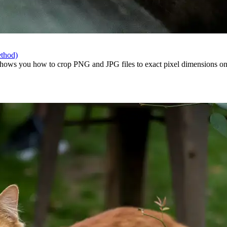
ethod)
ows you how to crop PNG and JPG files to exact pixel dimensions onlin