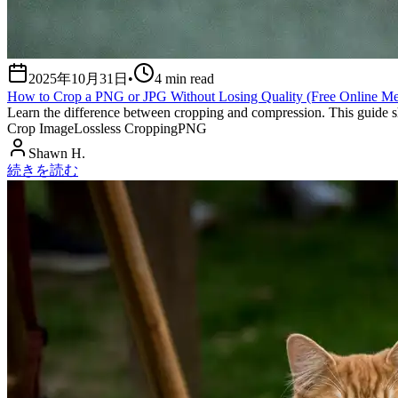
2025年10月31日
•
4
min read
How to Crop a PNG or JPG Without Losing Quality (Free Online M
Learn the difference between cropping and compression. This guide sh
Crop Image
Lossless Cropping
PNG
Shawn H.
続きを読む