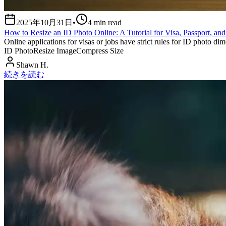
2025年10月31日
•
4
min read
How to Resize an ID Photo Online: A Tutorial for Visa, Passport, an
Online applications for visas or jobs have strict rules for ID photo di
ID Photo
Resize Image
Compress Size
Shawn H.
続きを読む