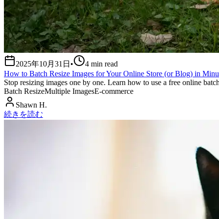
2025年10月31日
•
4
min read
How to Batch Resize Images for Your Online Store (or Blog) in Minu
Stop resizing images one by one. Learn how to use a free online batc
Batch Resize
Multiple Images
E-commerce
Shawn H.
続きを読む