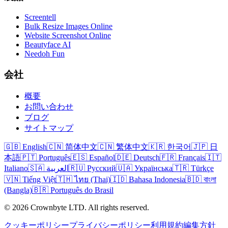
Screentell
Bulk Resize Images Online
Website Screenshot Online
Beautyface AI
Needoh Fun
会社
概要
お問い合わせ
ブログ
サイトマップ
🇬🇧 English
🇨🇳 简体中文
🇨🇳 繁体中文
🇰🇷 한국어
🇯🇵 日
本語
🇵🇹 Português
🇪🇸 Español
🇩🇪 Deutsch
🇫🇷 Français
🇮🇹
Italiano
🇸🇦 العربية
🇷🇺 Русский
🇺🇦 Українська
🇹🇷 Türkçe
🇻🇳 Tiếng Việt
🇹🇭 ไทย (Thai)
🇮🇩 Bahasa Indonesia
🇧🇩 বাংলা
(Bangla)
🇧🇷 Português do Brasil
© 2026 Crownbyte LTD. All rights reserved.
クッキーポリシー
プライバシーポリシー
利用規約
編集方針