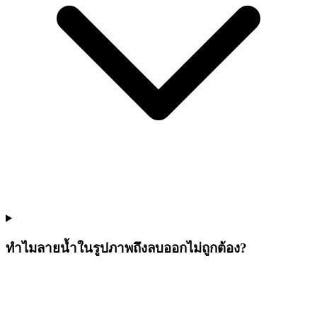
ทำไมลายน้ำในรูปภาพถึงลบออกไม่ถูกต้อง?