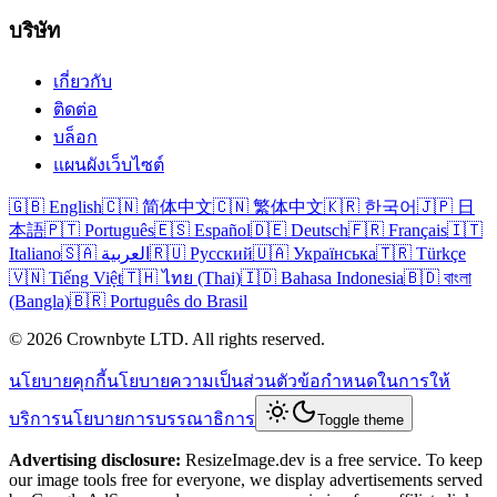
บริษัท
เกี่ยวกับ
ติดต่อ
บล็อก
แผนผังเว็บไซต์
🇬🇧 English
🇨🇳 简体中文
🇨🇳 繁体中文
🇰🇷 한국어
🇯🇵 日
本語
🇵🇹 Português
🇪🇸 Español
🇩🇪 Deutsch
🇫🇷 Français
🇮🇹
Italiano
🇸🇦 العربية
🇷🇺 Русский
🇺🇦 Українська
🇹🇷 Türkçe
🇻🇳 Tiếng Việt
🇹🇭 ไทย (Thai)
🇮🇩 Bahasa Indonesia
🇧🇩 বাংলা
(Bangla)
🇧🇷 Português do Brasil
© 2026 Crownbyte LTD. All rights reserved.
นโยบายคุกกี้
นโยบายความเป็นส่วนตัว
ข้อกำหนดในการให้
บริการ
นโยบายการบรรณาธิการ
Toggle theme
Advertising disclosure:
ResizeImage.dev is a free service. To keep
our image tools free for everyone, we display advertisements served