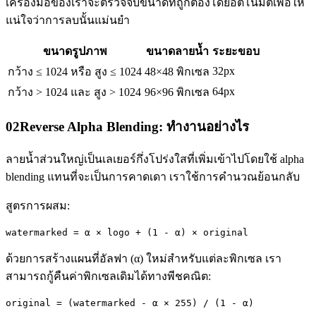
เครื่องมือของเราจะตรวจจับขนาดที่ถูกต้องโดยอัตโนมัติเพื่อให้
แน่ใจว่าการลบนั้นแม่นยำ
ขนาดรูปภาพ
ขนาดลายน้ำ
ระยะขอบ
32px
กว้าง ≤ 1024 หรือ สูง ≤ 1024
48×48 พิกเซล
64px
กว้าง > 1024 และ สูง > 1024
96×96 พิกเซล
02
Reverse Alpha Blending: ทำงานอย่างไร
ลายน้ำส่วนใหญ่เป็นเลเยอร์กึ่งโปร่งใสที่เพิ่มเข้าไปโดยใช้ alpha
blending แทนที่จะเป็นการคาดเดา เราใช้การคำนวณย้อนกลับ
สูตรการผสม:
watermarked = α × logo + (1 - α) × original
ด้วยการสร้างแผนที่อัลฟา (α) ใหม่สำหรับแต่ละพิกเซล เรา
สามารถกู้คืนค่าพิกเซลเดิมได้ทางพีชคณิต:
original = (watermarked - α × 255) / (1 - α)