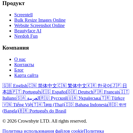
Продукт
Screentell
Bulk Resize Images Online
Website Screenshot Online
Beautyface AI
Needoh Fun
Компания
О нас
Контакты
Блог
Карта сайта
🇬🇧 English
🇨🇳 简体中文
🇨🇳 繁体中文
🇰🇷 한국어
🇯🇵 日
本語
🇵🇹 Português
🇪🇸 Español
🇩🇪 Deutsch
🇫🇷 Français
🇮🇹
Italiano
🇸🇦 العربية
🇷🇺 Русский
🇺🇦 Українська
🇹🇷 Türkçe
🇻🇳 Tiếng Việt
🇹🇭 ไทย (Thai)
🇮🇩 Bahasa Indonesia
🇧🇩 বাংলা
(Bangla)
🇧🇷 Português do Brasil
© 2026 Crownbyte LTD. All rights reserved.
Политика использования файлов cookie
Политика