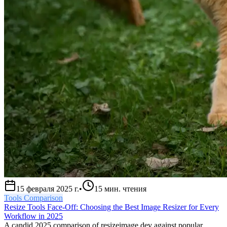
15 февраля 2025 г.
•
15
мин. чтения
Tools Comparison
Resize Tools Face-Off: Choosing the Best Image Resizer for Every
Workflow in 2025
A candid 2025 comparison of resizeimage.dev against popular