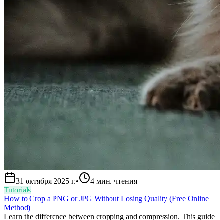
31 октября 2025 г.
•
4
мин. чтения
Tutorials
How to Crop a PNG or JPG Without Losing Quality (Free Online
Method)
Learn the difference between cropping and compression. This guide