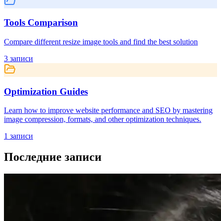
Tools Comparison
Compare different resize image tools and find the best solution
3
записи
Optimization Guides
Learn how to improve website performance and SEO by mastering
image compression, formats, and other optimization techniques.
1
записи
Последние записи