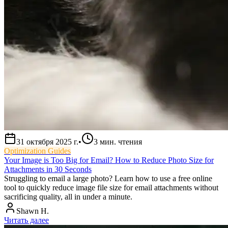
31 октября 2025 г.
•
3
мин. чтения
Optimization Guides
Your Image is Too Big for Email? How to Reduce Photo Size for
Attachments in 30 Seconds
Struggling to email a large photo? Learn how to use a free online
tool to quickly reduce image file size for email attachments without
sacrificing quality, all in under a minute.
Shawn H.
Читать далее