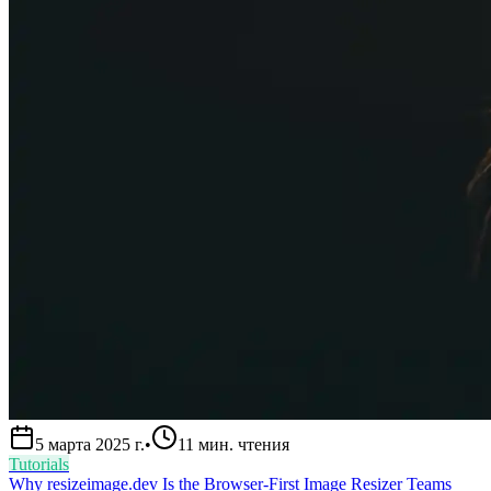
5 марта 2025 г.
•
11
мин. чтения
Tutorials
Why resizeimage.dev Is the Browser-First Image Resizer Teams