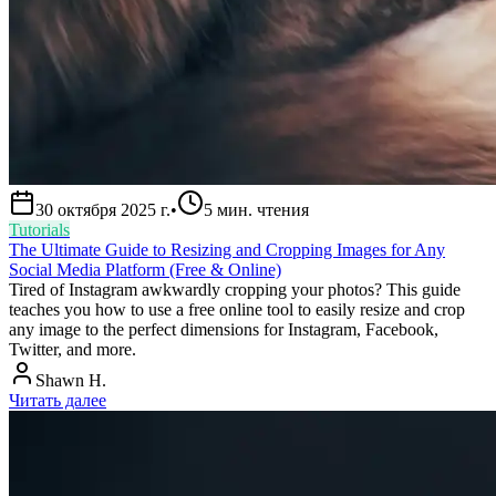
30 октября 2025 г.
•
5
мин. чтения
Tutorials
The Ultimate Guide to Resizing and Cropping Images for Any
Social Media Platform (Free & Online)
Tired of Instagram awkwardly cropping your photos? This guide
teaches you how to use a free online tool to easily resize and crop
any image to the perfect dimensions for Instagram, Facebook,
Twitter, and more.
Shawn H.
Читать далее