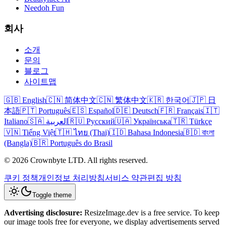
Needoh Fun
회사
소개
문의
블로그
사이트맵
🇬🇧 English
🇨🇳 简体中文
🇨🇳 繁体中文
🇰🇷 한국어
🇯🇵 日
本語
🇵🇹 Português
🇪🇸 Español
🇩🇪 Deutsch
🇫🇷 Français
🇮🇹
Italiano
🇸🇦 العربية
🇷🇺 Русский
🇺🇦 Українська
🇹🇷 Türkçe
🇻🇳 Tiếng Việt
🇹🇭 ไทย (Thai)
🇮🇩 Bahasa Indonesia
🇧🇩 বাংলা
(Bangla)
🇧🇷 Português do Brasil
© 2026 Crownbyte LTD. All rights reserved.
쿠키 정책
개인정보 처리방침
서비스 약관
편집 방침
Toggle theme
Advertising disclosure:
ResizeImage.dev is a free service. To keep
our image tools free for everyone, we display advertisements served